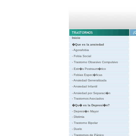
Inicio
�Que es la ansiedad
- Agorafobia
- Fobia Social
- Trastorno Obsesivo Compulsivo
- Estr�s Postraum�tico
- Fobias Espec�ficas
- Ansiedad Generalizada
- Ansiedad Infantil
- Ansiedad por Separaci�n
- Trastornos Asociados
�Qu� es la Depresi�n?
- Depresi�n Mayor
- Distimia
- Trastorno Bipolar
- Duelo
- Trastornos de Pánico